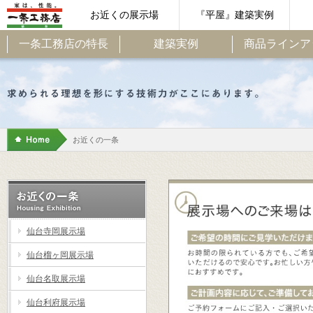
お近くの展示場
『平屋』建築実例
一条工務店の特長
建築実例
商品ラインア
お近くの一条
仙台寺岡展示場
仙台榴ヶ岡展示場
仙台名取展示場
仙台利府展示場