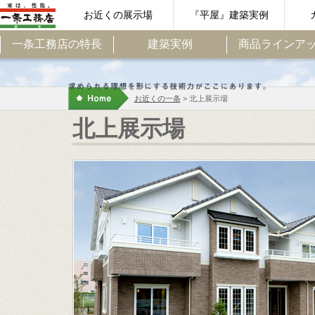
お近くの展示場
『平屋』建築実例
一条工務店の特長
建築実例
商品ラインア
お近くの一条
> 北上展示場
北上展示場